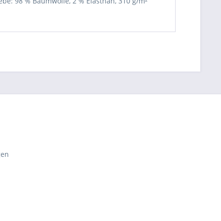
ebe: 98 % Baumwolle, 2 % Elasthan, 310 g/m²
gen