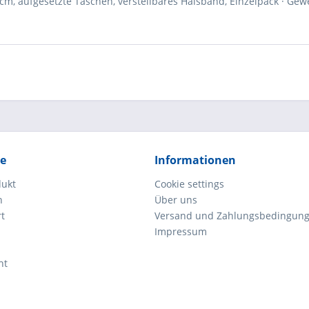
m, aufgesetzte Taschen, verstellbares Halsband, Einzelpack · Gew
ce
Informationen
dukt
Cookie settings
n
Über uns
rt
Versand und Zahlungsbedingun
Impressum
ht