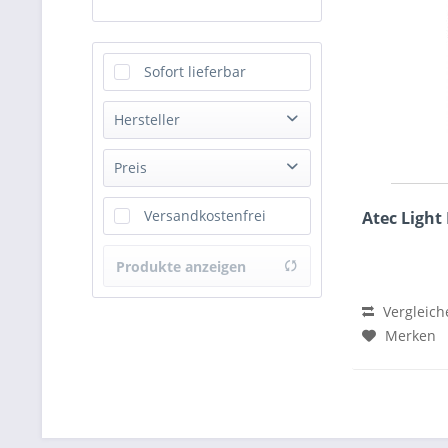
Sofort lieferbar
Hersteller
Engel
Preis
Nitras
Versandkostenfrei
Atec Ligh
OCEAN
von
59,95 €
bis
199,00 €
Produkte anzeigen
Vergleich
Merken