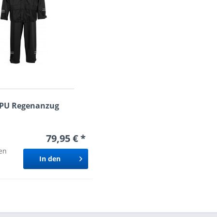
t PU Regenanzug
79,95 € *
en
In den
Warenkorb