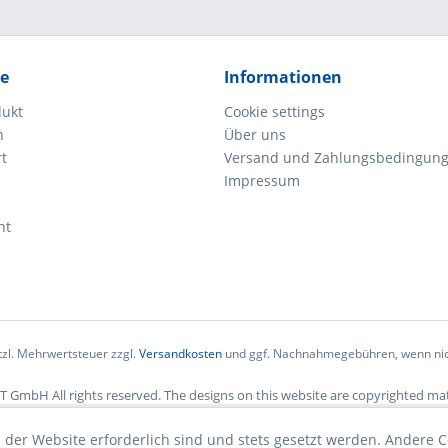
ce
Informationen
dukt
Cookie settings
n
Über uns
rt
Versand und Zahlungsbedingun
Impressum
ht
etzl. Mehrwertsteuer zzgl.
Versandkosten
und ggf. Nachnahmegebühren, wenn nic
 GmbH All rights reserved. The designs on this website are copyrighted mat
 der Website erforderlich sind und stets gesetzt werden. Andere C