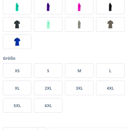
Größe
XS
S
M
L
XL
2XL
3XL
4XL
5XL
6XL