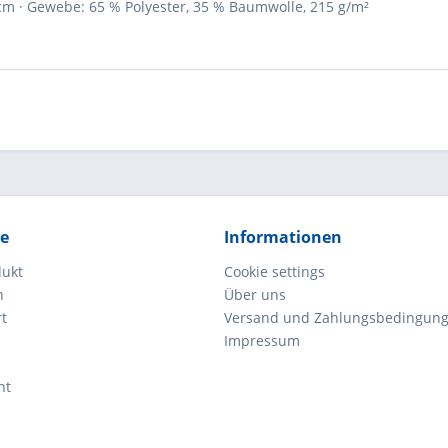
 cm · Gewebe: 65 % Polyester, 35 % Baumwolle, 215 g/m²
ce
Informationen
dukt
Cookie settings
n
Über uns
rt
Versand und Zahlungsbedingun
Impressum
ht