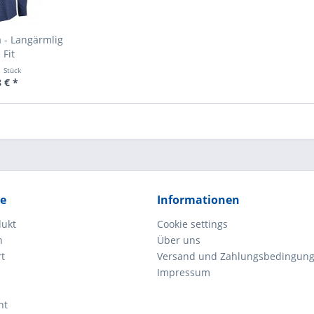
a - Langärmlig
 Fit
1 Stück
 € *
ce
Informationen
dukt
Cookie settings
n
Über uns
rt
Versand und Zahlungsbedingun
Impressum
ht