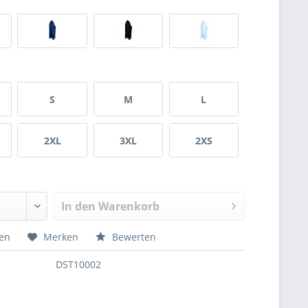
S
M
L
2XL
3XL
2XS
In den
Warenkorb
hen
Merken
Bewerten
DST10002