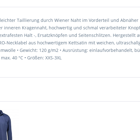
 leichter Taillierung durch Wiener Naht im Vorderteil und Abnäher
 inneren Kragennaht, hochwertig und schmal verarbeiteter Knopfl
extrafesten Halt -, Ersatzknöpfen und Seitenschlitzen. Hergestellt
-Necklabel aus hochwertigem Kettsatin mit weichen, ultraschall
olle • Gewicht: 120 g/m2 • Ausrüstung: einlaufvorbehandelt, bügelf
ax. 40 °C • Größen: XXS-3XL